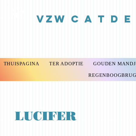
vzw C A T D E
THUISPAGINA
TER ADOPTIE
GOUDEN MANDJE
REGENBOOGBRUG 2
LUCIFER