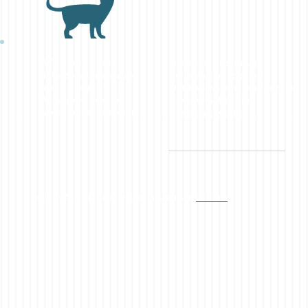
Wil u ook graag
Brengt u ons graag
iets betekenen voor
eens een bezoekje?
deze poezen?
Dat kan na een telefoontje
Vraag om info en
of een mailtje via
w
ord peter of meter.
info@catdet.be
© 2023 by Animal Clinic. Proudly created with
Wix.com