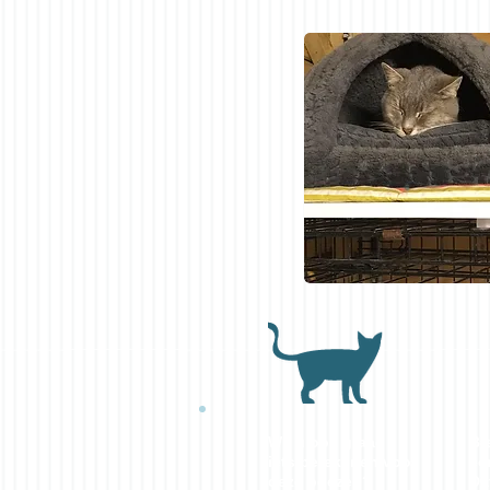
Wil u ook graag
Br
iets betekenen voor
ee
deze poezen?
Da