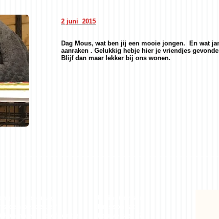
2 juni 2015
Dag Mous, wat ben jij een mooie jongen. En wat j
aanraken . Gelukkig hebje hier je vriendjes gevonde
Blijf dan maar lekker bij ons wonen.
engt u ons graag
U vindt ons in
ns een bezoekje?
Brasschaat,
t kan na een telefoontje
Pauwelslei 37