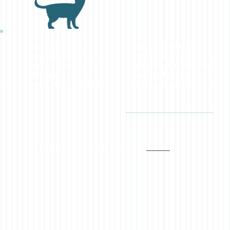
Wil u ook graag
Brengt u ons graag
iets betekenen voor
eens een bezoekje?
deze poezen?
Dat kan na een telefoontje
Vraag om info en
of een mailtje via
w
ord peter of meter.
info@catdet.be
© 2023 by Animal Clinic. Proudly created with
Wix.com