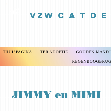
vzw C A T D E
THUISPAGINA
TER ADOPTIE
GOUDEN MANDJE
REGENBOOGBRUG 2
JIMMY en MIMI