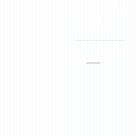
Wil u ook graag
Brengt u ons graag
iets betekenen voor
eens een bezoekje?
deze poezen?
Dat kan na een telefoontje
Vraag om info en
of een mailtje via
w
ord peter of meter.
info@catdet.be
© 2023 by Animal Clinic. Proudly created with
Wix.com