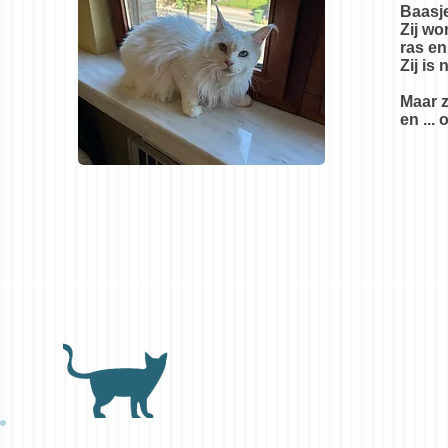
Baasje
Zij wo
ras en
Zij is
Maar z
en ...